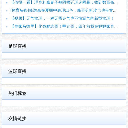
【值得一看】理查利森妻子被阿根廷球迷网暴：收到数百条恶评，孩
[体育头条]杨瀚森在夏联中表现出色，峰哥分析攻击他带女朋友去
【视频】无气篮球，一种无需充气也不怕漏气的新型篮球！
【皇家马德里】化身励志哥！甲亢哥：四年前我在妈妈家直播，四年
足球直播
篮球直播
热门标签
友情链接