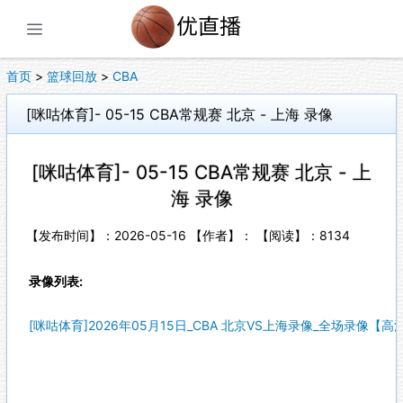
展开菜单
首页
>
篮球回放
>
CBA
[咪咕体育]- 05-15 CBA常规赛 北京 - 上海 录像
[咪咕体育]- 05-15 CBA常规赛 北京 - 上
海 录像
【发布时间】：2026-05-16 【作者】： 【阅读】：
8134
录像列表:
[咪咕体育]2026年05月15日_CBA 北京VS上海录像_全场录像【