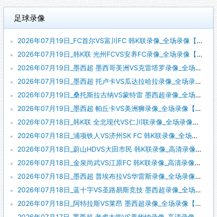
足球录像
2026年07月19日_FC首尔VS富川FC 韩K联录像_全场录像【全场回放】
2026年07月19日_韩K联 光州FCVS安养FC录像_全场录像【高清回放】
2026年07月19日_墨西超 墨西哥美洲VS克雷塔罗录像_全场录像【高清回放】
2026年07月19日_墨西超 托卢卡VS瓜达拉哈拉录像_全场录像【高清回放】
2026年07月19日_桑托斯拉古纳VS蒙特雷 墨西超录像_全场录像【高清回放】
2026年07月19日_墨西超 帕丘卡VS美洲狮录像_全场录像【全场回放】
2026年07月18日_韩K联 全北现代VS仁川联录像_全场录像【视频集锦】
2026年07月18日_浦项铁人VS济州SK FC 韩K联录像_全场录像【高清回放】
2026年07月18日_蔚山HDVS大田市民 韩K联录像_高清录像【全场回放】
2026年07月18日_金泉尚武VS江原FC 韩K联录像_高清录像【全场回放】
2026年07月18日_墨西超 普埃布拉VS华雷斯录像_全场录像【全场回放】
2026年07月18日_蓝十字VS圣路易斯竞技 墨西超录像_全场录像【高清回放】
2026年07月18日_阿特拉斯VS莱昂 墨西超录像_全场录像【高清回放】
2026年07月17日_墨西超 老虎大学VS蒂华纳录像_高清录像【全场回放】