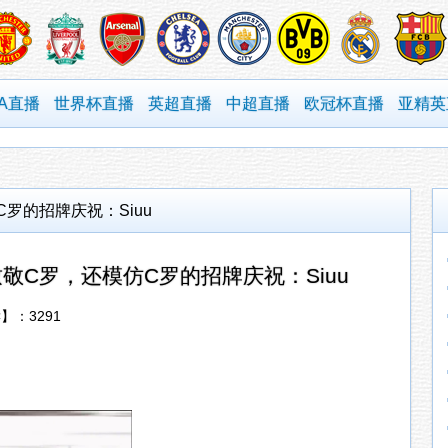
BA直播
世界杯直播
英超直播
中超直播
欧冠杯直播
亚精英
罗的招牌庆祝：Siuu
致敬C罗，还模仿C罗的招牌庆祝：Siuu
读】：
3291