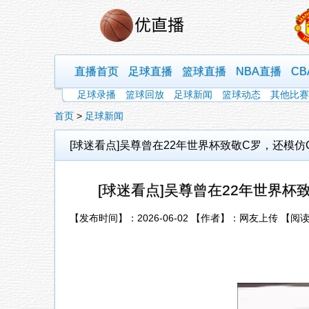
直播首页
足球直播
篮球直播
NBA直播
C
足球录播
篮球回放
足球新闻
篮球动态
其他比赛
首页
>
足球新闻
[球迷看点]吴尊曾在22年世界杯致敬C罗，还模仿C
[球迷看点]吴尊曾在22年世界杯
【发布时间】：2026-06-02 【作者】：网友上传 【阅