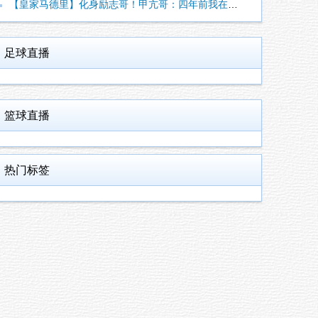
【皇家马德里】化身励志哥！甲亢哥：四年前我在妈妈家直播，四年
足球直播
篮球直播
热门标签