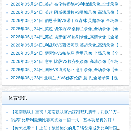
2026年05月24日_英超 布伦特福德VS利物浦录像_全场录像【全场回放】
2026年05月24日_英超 阿斯顿维拉VS曼城录像_高清录像【全场回放】
2026年05月24日_伯恩茅斯VS诺丁汉森林 英超录像_全场录像【视频集锦】
2026年05月24日_英超 切尔西VS桑德兰录像_全场录像【全场回放】
2026年05月24日_英超 埃弗顿VS热刺录像_高清录像【全场回放】
2026年05月24日_利兹联VS西汉姆联 英超录像_高清录像【全场回放】
2026年05月24日_萨索洛VS帕尔马 意甲录像_全场录像【全场回放】
2026年05月24日_意甲 比萨VS拉齐奥录像_高清录像【全场回放】
2026年05月24日_国米VS博洛尼亚 意甲录像_全场录像【全场回放】
2026年05月23日 亚特兰大VS佛罗伦萨 意甲_全场录像【视频集锦】
体育资讯
【定南赣联】重罚！定南赣联官员踩踏裁判脚部，罚款11万+禁止
[推荐]比斯利最新比赛高光这一招一式！基本功是真的好！
【你怎么看？】上任！范博梅尔的儿子谈父亲成为比利时国家队主教