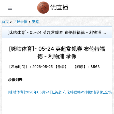
展开菜单
首页
>
足球录播
>
英超
[咪咕体育]- 05-24 英超常规赛 布伦特福德 - 利物浦 录像
[咪咕体育]- 05-24 英超常规赛 布伦特福
德 - 利物浦 录像
【发布时间】：2026-05-25 【作者】： 【阅读】：
8563
录像列表:
[咪咕体育]2026年05月24日_英超 布伦特福德VS利物浦录像_全