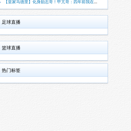
【皇家马德里】化身励志哥！甲亢哥：四年前我在妈妈家直播，四年
足球直播
篮球直播
热门标签