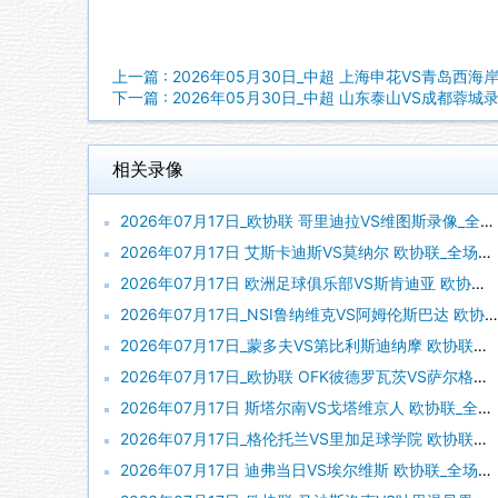
上一篇 : 2026年05月30日_中超 上海申花VS青岛西海
下一篇 : 2026年05月30日_中超 山东泰山VS成都蓉城
相关录像
2026年07月17日_欧协联 哥里迪拉VS维图斯录像_全场录像【高清回放】
2026年07月17日 艾斯卡迪斯VS莫纳尔 欧协联_全场录像【全场回放】
2026年07月17日 欧洲足球俱乐部VS斯肯迪亚 欧协联_全场录像【视频集锦】
2026年07月17日_NSI鲁纳维克VS阿姆伦斯巴达 欧协联录像_高清录像【全场回放】
2026年07月17日_蒙多夫VS第比利斯迪纳摩 欧协联录像_全场录像【高清回放】
2026年07月17日_欧协联 OFK彼德罗瓦茨VS萨尔格里斯录像_高清录像【全场回放】
2026年07月17日 斯塔尔南VS戈塔维京人 欧协联_全场录像【视频集锦】
2026年07月17日_格伦托兰VS里加足球学院 欧协联录像_全场录像【全场回放】
2026年07月17日 迪弗当日VS埃尔维斯 欧协联_全场录像【视频集锦】