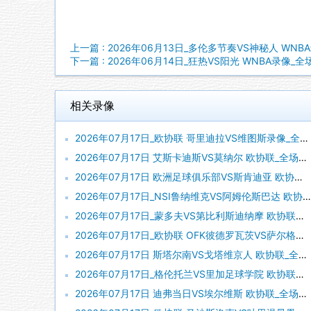
上一篇 : 2026年06月13日_多伦多节奏VS神秘人 WNB
下一篇 : 2026年06月14日_狂热VS阳光 WNBA录像_
相关录像
2026年07月17日_欧协联 哥里迪拉VS维图斯录像_全场录像【高清回放】
2026年07月17日 艾斯卡迪斯VS莫纳尔 欧协联_全场录像【全场回放】
2026年07月17日 欧洲足球俱乐部VS斯肯迪亚 欧协联_全场录像【视频集锦】
2026年07月17日_NSI鲁纳维克VS阿姆伦斯巴达 欧协联录像_高清录像【全场回放】
2026年07月17日_蒙多夫VS第比利斯迪纳摩 欧协联录像_全场录像【高清回放】
2026年07月17日_欧协联 OFK彼德罗瓦茨VS萨尔格里斯录像_高清录像【全场回放】
2026年07月17日 斯塔尔南VS戈塔维京人 欧协联_全场录像【视频集锦】
2026年07月17日_格伦托兰VS里加足球学院 欧协联录像_全场录像【全场回放】
2026年07月17日 迪弗当日VS埃尔维斯 欧协联_全场录像【视频集锦】