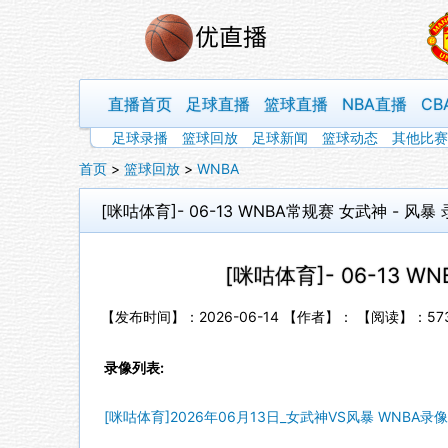
直播首页
足球直播
篮球直播
NBA直播
CB
足球录播
篮球回放
足球新闻
篮球动态
其他比赛
首页
>
篮球回放
>
WNBA
[咪咕体育]- 06-13 WNBA常规赛 女武神 - 风暴
[咪咕体育]- 06-13 W
【发布时间】：2026-06-14 【作者】： 【阅读】：
57
录像列表:
[咪咕体育]2026年06月13日_女武神VS风暴 WNBA