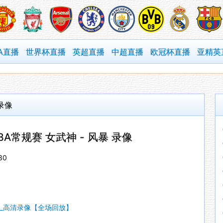
A直播
世界杯直播
英超直播
中超直播
欧冠杯直播
亚精英
 录像
NBA常规赛 女武神 - 风暴 录像
30
录像_高清录像【全场回放】