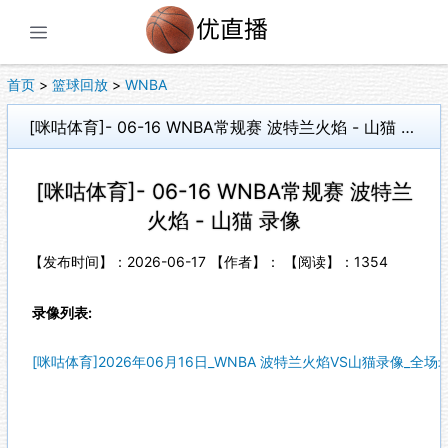
展开菜单
首页
>
篮球回放
>
WNBA
[咪咕体育]- 06-16 WNBA常规赛 波特兰火焰 - 山猫 录像
[咪咕体育]- 06-16 WNBA常规赛 波特兰
火焰 - 山猫 录像
【发布时间】：2026-06-17 【作者】： 【阅读】：
1354
录像列表:
[咪咕体育]2026年06月16日_WNBA 波特兰火焰VS山猫录像_全