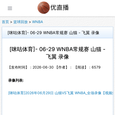
展开菜单
首页
>
篮球回放
>
WNBA
[咪咕体育]- 06-29 WNBA常规赛 山猫 - 飞翼 录像
[咪咕体育]- 06-29 WNBA常规赛 山猫 -
飞翼 录像
【发布时间】：2026-06-30 【作者】： 【阅读】：
6579
录像列表:
[咪咕体育]2026年06月29日 山猫VS飞翼 WNBA_全场录像【视频