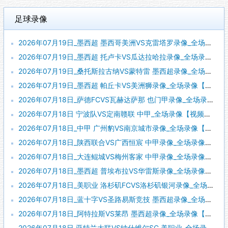
足球录像
2026年07月19日_墨西超 墨西哥美洲VS克雷塔罗录像_全场录像【高清回放】
2026年07月19日_墨西超 托卢卡VS瓜达拉哈拉录像_全场录像【高清回放】
2026年07月19日_桑托斯拉古纳VS蒙特雷 墨西超录像_全场录像【高清回放】
2026年07月19日_墨西超 帕丘卡VS美洲狮录像_全场录像【全场回放】
2026年07月18日_萨德FCVS瓦赫达萨那 也门甲录像_全场录像【视频集锦】
2026年07月18日 宁波队VS定南赣联 中甲_全场录像【视频集锦】
2026年07月18日_中甲 广州豹VS南京城市录像_全场录像【视频集锦】
2026年07月18日_陕西联合VS广西恒宸 中甲录像_全场录像【高清回放】
2026年07月18日_大连鲲城VS梅州客家 中甲录像_全场录像【高清回放】
2026年07月18日_墨西超 普埃布拉VS华雷斯录像_全场录像【全场回放】
2026年07月18日_美职业 洛杉矶FCVS洛杉矶银河录像_全场录像【全场回放】
2026年07月18日_蓝十字VS圣路易斯竞技 墨西超录像_全场录像【高清回放】
2026年07月18日_阿特拉斯VS莱昂 墨西超录像_全场录像【高清回放】
2026年07月18日 亚特兰大联VS纳什维尔SC 美职业_全场录像【全场回放】