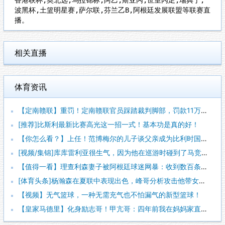
波黑杯,土篮明星赛,萨尔联,芬兰乙B,阿根廷发展联盟等联赛直
播。
相关直播
体育资讯
【定南赣联】重罚！定南赣联官员踩踏裁判脚部，罚款11万+禁止
[推荐]比斯利最新比赛高光这一招一式！基本功是真的好！
【你怎么看？】上任！范博梅尔的儿子谈父亲成为比利时国家队主教
[视频/集锦]库库雷利亚很生气，因为他在巡游时碰到了马竞的旗
【值得一看】理查利森妻子被阿根廷球迷网暴：收到数百条恶评，孩
[体育头条]杨瀚森在夏联中表现出色，峰哥分析攻击他带女朋友去
【视频】无气篮球，一种无需充气也不怕漏气的新型篮球！
【皇家马德里】化身励志哥！甲亢哥：四年前我在妈妈家直播，四年