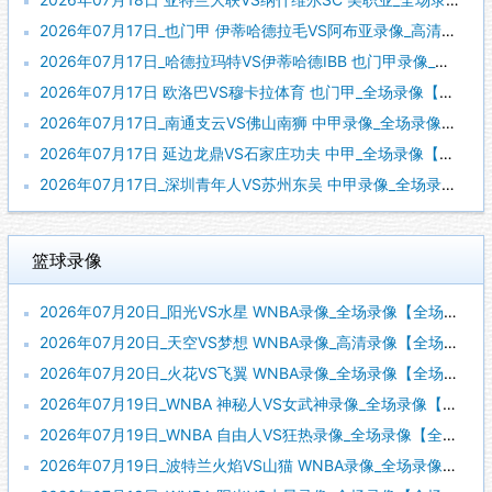
2026年07月17日_也门甲 伊蒂哈德拉毛VS阿布亚录像_高清录像【全场回放】
2026年07月17日_哈德拉玛特VS伊蒂哈德IBB 也门甲录像_全场录像【视频集锦】
2026年07月17日 欧洛巴VS穆卡拉体育 也门甲_全场录像【视频集锦】
2026年07月17日_南通支云VS佛山南狮 中甲录像_全场录像【视频集锦】
2026年07月17日 延边龙鼎VS石家庄功夫 中甲_全场录像【全场回放】
2026年07月17日_深圳青年人VS苏州东吴 中甲录像_全场录像【全场回放】
篮球录像
2026年07月20日_阳光VS水星 WNBA录像_全场录像【全场回放】
2026年07月20日_天空VS梦想 WNBA录像_高清录像【全场回放】
2026年07月20日_火花VS飞翼 WNBA录像_全场录像【全场回放】
2026年07月19日_WNBA 神秘人VS女武神录像_全场录像【视频集锦】
2026年07月19日_WNBA 自由人VS狂热录像_全场录像【全场回放】
2026年07月19日_波特兰火焰VS山猫 WNBA录像_全场录像【视频集锦】