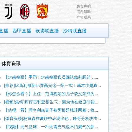
免责声明
问题帮助
广告联系
直播
西甲直播
欧协联直播
沙特联直播
体育资讯
【定南赣联】重罚！定南赣联官员踩踏裁判脚部，罚款11万+禁止
[推荐]比斯利最新比赛高光这一招一式！基本功是真的好！
【你怎么看？】上任！范博梅尔的儿子谈父亲成为比利时国家队主教
[视频/集锦]库库雷利亚很生气，因为他在巡游时碰到了马竞的旗
【值得一看】理查利森妻子被阿根廷球迷网暴：收到数百条恶评，孩
[体育头条]杨瀚森在夏联中表现出色，峰哥分析攻击他带女朋友去
【视频】无气篮球，一种无需充气也不怕漏气的新型篮球！