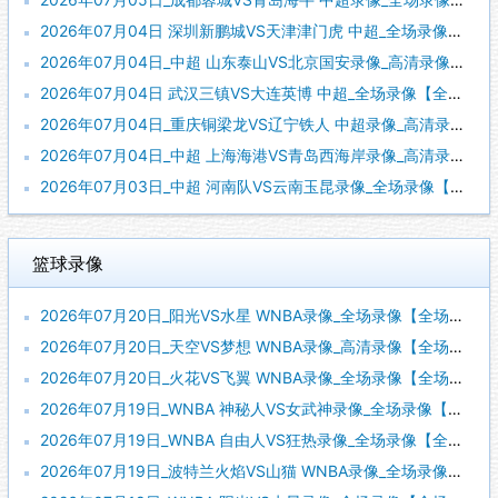
2026年07月04日 深圳新鹏城VS天津津门虎 中超_全场录像【视频集锦】
2026年07月04日_中超 山东泰山VS北京国安录像_高清录像【全场回放】
2026年07月04日 武汉三镇VS大连英博 中超_全场录像【全场回放】
2026年07月04日_重庆铜梁龙VS辽宁铁人 中超录像_高清录像【全场回放】
2026年07月04日_中超 上海海港VS青岛西海岸录像_高清录像【全场回放】
2026年07月03日_中超 河南队VS云南玉昆录像_全场录像【视频集锦】
篮球录像
2026年07月20日_阳光VS水星 WNBA录像_全场录像【全场回放】
2026年07月20日_天空VS梦想 WNBA录像_高清录像【全场回放】
2026年07月20日_火花VS飞翼 WNBA录像_全场录像【全场回放】
2026年07月19日_WNBA 神秘人VS女武神录像_全场录像【视频集锦】
2026年07月19日_WNBA 自由人VS狂热录像_全场录像【全场回放】
2026年07月19日_波特兰火焰VS山猫 WNBA录像_全场录像【视频集锦】