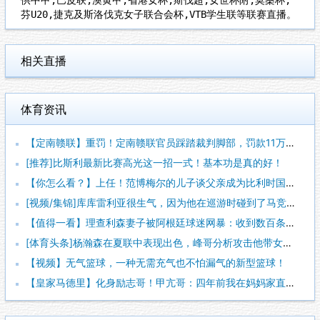
芬U20,捷克及斯洛伐克女子联合会杯,VTB学生联等联赛直播。
相关直播
体育资讯
【定南赣联】重罚！定南赣联官员踩踏裁判脚部，罚款11万+禁止
[推荐]比斯利最新比赛高光这一招一式！基本功是真的好！
【你怎么看？】上任！范博梅尔的儿子谈父亲成为比利时国家队主教
[视频/集锦]库库雷利亚很生气，因为他在巡游时碰到了马竞的旗
【值得一看】理查利森妻子被阿根廷球迷网暴：收到数百条恶评，孩
[体育头条]杨瀚森在夏联中表现出色，峰哥分析攻击他带女朋友去
【视频】无气篮球，一种无需充气也不怕漏气的新型篮球！
【皇家马德里】化身励志哥！甲亢哥：四年前我在妈妈家直播，四年