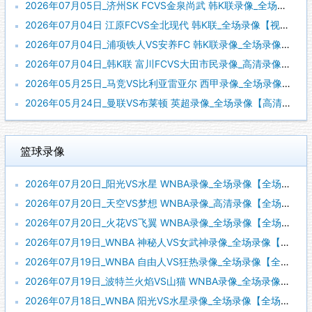
2026年07月05日_济州SK FCVS金泉尚武 韩K联录像_全场录像【视频集锦】
2026年07月04日 江原FCVS全北现代 韩K联_全场录像【视频集锦】
2026年07月04日_浦项铁人VS安养FC 韩K联录像_全场录像【视频集锦】
2026年07月04日_韩K联 富川FCVS大田市民录像_高清录像【全场回放】
2026年05月25日_马竞VS比利亚雷亚尔 西甲录像_全场录像【视频集锦】
2026年05月24日_曼联VS布莱顿 英超录像_全场录像【高清回放】
篮球录像
2026年07月20日_阳光VS水星 WNBA录像_全场录像【全场回放】
2026年07月20日_天空VS梦想 WNBA录像_高清录像【全场回放】
2026年07月20日_火花VS飞翼 WNBA录像_全场录像【全场回放】
2026年07月19日_WNBA 神秘人VS女武神录像_全场录像【视频集锦】
2026年07月19日_WNBA 自由人VS狂热录像_全场录像【全场回放】
2026年07月19日_波特兰火焰VS山猫 WNBA录像_全场录像【视频集锦】
2026年07月18日_WNBA 阳光VS水星录像_全场录像【全场回放】