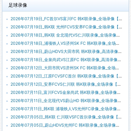
足球录像
2026年07月19日_FC首尔VS富川FC 韩K联录像_全场录像【全场回放】
2026年07月19日_韩K联 光州FCVS安养FC录像_全场录像【高清回放】
2026年07月18日_韩K联 全北现代VS仁川联录像_全场录像【视频集锦】
2026年07月18日_浦项铁人VS济州SK FC 韩K联录像_全场录像【高清回放】
2026年07月18日_蔚山HDVS大田市民 韩K联录像_高清录像【全场回放】
2026年07月18日_金泉尚武VS江原FC 韩K联录像_高清录像【全场回放】
2026年07月12日_大田市民VS济州SK FC 韩K联录像_全场录像【视频集锦】
2026年07月12日_江原FCVSFC首尔 韩K联录像_全场录像【高清回放】
2026年07月12日_安养FCVS仁川联 韩K联录像_全场录像【全场回放】
2026年07月11日_富川FCVS金泉尚武 韩K联录像_全场录像【高清回放】
2026年07月11日_全北现代VS蔚山HD 韩K联录像_全场录像【全场回放】
2026年07月11日_韩K联 浦项铁人VS光州FC录像_全场录像【高清回放】
2026年07月05日_韩K联 仁川联VSFC首尔录像_全场录像【全场回放】
2026年07月05日_蔚山HDVS光州FC 韩K联录像_全场录像【全场回放】