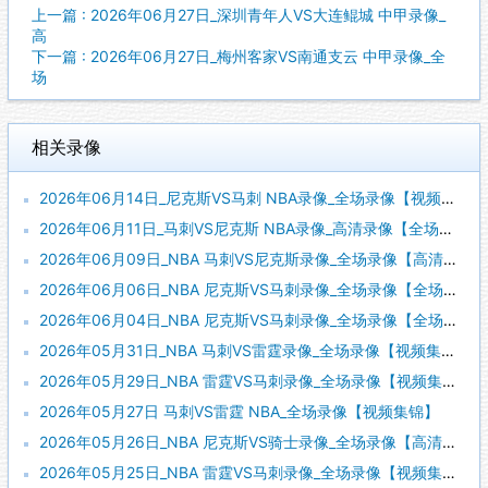
上一篇 : 2026年06月27日_深圳青年人VS大连鲲城 中甲录像_
高
下一篇 : 2026年06月27日_梅州客家VS南通支云 中甲录像_全
场
相关录像
2026年06月14日_尼克斯VS马刺 NBA录像_全场录像【视频集锦】
2026年06月11日_马刺VS尼克斯 NBA录像_高清录像【全场回放】
2026年06月09日_NBA 马刺VS尼克斯录像_全场录像【高清回放】
2026年06月06日_NBA 尼克斯VS马刺录像_全场录像【全场回放】
2026年06月04日_NBA 尼克斯VS马刺录像_全场录像【全场回放】
2026年05月31日_NBA 马刺VS雷霆录像_全场录像【视频集锦】
2026年05月29日_NBA 雷霆VS马刺录像_全场录像【视频集锦】
2026年05月27日 马刺VS雷霆 NBA_全场录像【视频集锦】
2026年05月26日_NBA 尼克斯VS骑士录像_全场录像【高清回放】
2026年05月25日_NBA 雷霆VS马刺录像_全场录像【视频集锦】