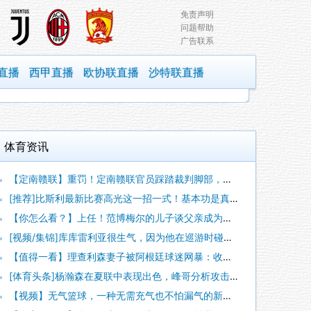
免责声明
问题帮助
广告联系
直播
西甲直播
欧协联直播
沙特联直播
体育资讯
【定南赣联】重罚！定南赣联官员踩踏裁判脚部，罚款11万+禁止
[推荐]比斯利最新比赛高光这一招一式！基本功是真的好！
【你怎么看？】上任！范博梅尔的儿子谈父亲成为比利时国家队主教
[视频/集锦]库库雷利亚很生气，因为他在巡游时碰到了马竞的旗
【值得一看】理查利森妻子被阿根廷球迷网暴：收到数百条恶评，孩
[体育头条]杨瀚森在夏联中表现出色，峰哥分析攻击他带女朋友去
【视频】无气篮球，一种无需充气也不怕漏气的新型篮球！