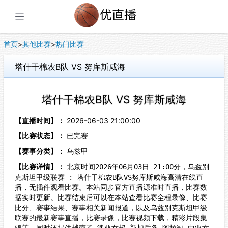
展开菜单
首页
>
其他比赛
>
热门比赛
塔什干棉农B队 VS 努库斯咸海
塔什干棉农B队 VS 努库斯咸海
【直播时间】：
2026-06-03 21:00:00
【比赛状态】：
已完赛
【赛事分类】：
乌兹甲
【比赛详情】：
北京时间2026年06月03日 21:00分，乌兹别
克斯坦甲级联赛 : 塔什干棉农B队VS努库斯咸海高清在线直
播，无插件观看比赛。本站同步官方直播源准时直播，比赛数
据实时更新。比赛结束后可以在本站查看比赛全程录像、比赛
比分、赛事结果、赛事相关新闻报道，以及乌兹别克斯坦甲级
联赛的最新赛事直播，比赛录像，比赛视频下载，精彩片段集
锦等。同时还提供越南乙,澳亚女超,新加后备,阿拉冠,中亚女