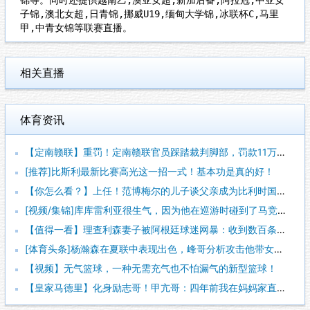
子锦,澳北女超,日青锦,挪威U19,缅甸大学锦,冰联杯C,马里
甲,中青女锦等联赛直播。
相关直播
体育资讯
【定南赣联】重罚！定南赣联官员踩踏裁判脚部，罚款11万+禁止
[推荐]比斯利最新比赛高光这一招一式！基本功是真的好！
【你怎么看？】上任！范博梅尔的儿子谈父亲成为比利时国家队主教
[视频/集锦]库库雷利亚很生气，因为他在巡游时碰到了马竞的旗
【值得一看】理查利森妻子被阿根廷球迷网暴：收到数百条恶评，孩
[体育头条]杨瀚森在夏联中表现出色，峰哥分析攻击他带女朋友去
【视频】无气篮球，一种无需充气也不怕漏气的新型篮球！
【皇家马德里】化身励志哥！甲亢哥：四年前我在妈妈家直播，四年