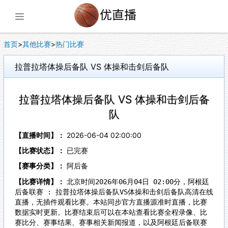
展开菜单
首页
>
其他比赛
>
热门比赛
拉普拉塔体操后备队 VS 体操和击剑后备队
拉普拉塔体操后备队 VS 体操和击剑后备
队
【直播时间】：
2026-06-04 02:00:00
【比赛状态】：
已完赛
【赛事分类】：
阿后备
【比赛详情】：
北京时间2026年06月04日 02:00分，阿根廷
后备联赛 : 拉普拉塔体操后备队VS体操和击剑后备队高清在线
直播，无插件观看比赛。本站同步官方直播源准时直播，比赛
数据实时更新。比赛结束后可以在本站查看比赛全程录像、比
赛比分、赛事结果、赛事相关新闻报道，以及阿根廷后备联赛