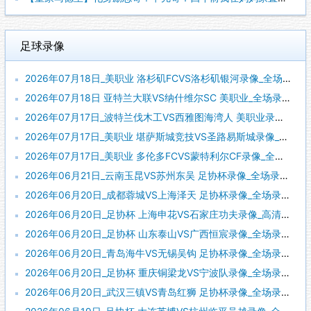
足球录像
2026年07月18日_美职业 洛杉矶FCVS洛杉矶银河录像_全场录像【全场回放】
2026年07月18日 亚特兰大联VS纳什维尔SC 美职业_全场录像【全场回放】
2026年07月17日_波特兰伐木工VS西雅图海湾人 美职业录像_全场录像【高清回放】
2026年07月17日_美职业 堪萨斯城竞技VS圣路易斯城录像_全场录像【视频集锦】
2026年07月17日_美职业 多伦多FCVS蒙特利尔CF录像_全场录像【视频集锦】
2026年06月21日_云南玉昆VS苏州东吴 足协杯录像_全场录像【视频集锦】
2026年06月20日_成都蓉城VS上海泽天 足协杯录像_全场录像【视频集锦】
2026年06月20日_足协杯 上海申花VS石家庄功夫录像_高清录像【全场回放】
2026年06月20日_足协杯 山东泰山VS广西恒宸录像_全场录像【视频集锦】
2026年06月20日_青岛海牛VS无锡吴钩 足协杯录像_全场录像【全场回放】
2026年06月20日_足协杯 重庆铜梁龙VS宁波队录像_全场录像【高清回放】
2026年06月20日_武汉三镇VS青岛红狮 足协杯录像_全场录像【全场回放】