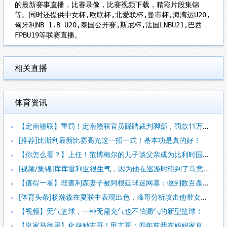
的最新赛事直播，比赛录像，比赛视频下载，精彩片段集锦
等。同时还提供中女杯,欧联杯,北爱联杯,曼市杯,海湾运U20,
匈牙利NB 1.B U20,泰国公开赛,斯尼杯,法国LNBU21,巴西
FPBU19等联赛直播。
相关直播
体育资讯
【定南赣联】重罚！定南赣联官员踩踏裁判脚部，罚款11万+禁止
[推荐]比斯利最新比赛高光这一招一式！基本功是真的好！
【你怎么看？】上任！范博梅尔的儿子谈父亲成为比利时国家队主教
[视频/集锦]库库雷利亚很生气，因为他在巡游时碰到了马竞的旗
【值得一看】理查利森妻子被阿根廷球迷网暴：收到数百条恶评，孩
[体育头条]杨瀚森在夏联中表现出色，峰哥分析攻击他带女朋友去
【视频】无气篮球，一种无需充气也不怕漏气的新型篮球！
【皇家马德里】化身励志哥！甲亢哥：四年前我在妈妈家直播，四年