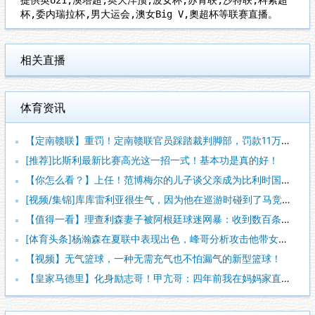
杯,委内瑞拉杯,男大运会,澳女Big V,奧超杯等联赛直播。
相关直播
体育资讯
【定南赣联】重罚！定南赣联官员踩踏裁判脚部，罚款11万+禁止
[推荐]比斯利最新比赛高光这一招一式！基本功是真的好！
【你怎么看？】上任！范博梅尔的儿子谈父亲成为比利时国家队主教
[视频/集锦]库库雷利亚很生气，因为他在巡游时碰到了马竞的旗
【值得一看】理查利森妻子被阿根廷球迷网暴：收到数百条恶评，孩
[体育头条]杨瀚森在夏联中表现出色，峰哥分析攻击他带女朋友去
【视频】无气篮球，一种无需充气也不怕漏气的新型篮球！
【皇家马德里】化身励志哥！甲亢哥：四年前我在妈妈家直播，四年