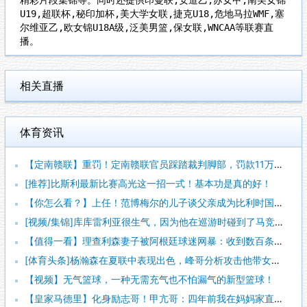
U19,超联杯,秘印加杯,美大学女联,捷克U18,危地马拉WMF,塞
尔维亚乙,欧女锦U18A级,泛美男篮,保女联,WNCAA等联赛直
播。
相关直播
体育资讯
【定南赣联】重罚！定南赣联官员踩踏裁判脚部，罚款11万+禁止
[推荐]比斯利最新比赛高光这一招一式！基本功是真的好！
【你怎么看？】上任！范博梅尔的儿子谈父亲成为比利时国家队主教
[视频/集锦]库库雷利亚很生气，因为他在巡游时碰到了马竞的旗
【值得一看】理查利森妻子被阿根廷球迷网暴：收到数百条恶评，孩
[体育头条]杨瀚森在夏联中表现出色，峰哥分析攻击他带女朋友去
【视频】无气篮球，一种无需充气也不怕漏气的新型篮球！
【皇家马德里】化身励志哥！甲亢哥：四年前我在妈妈家直播，四年