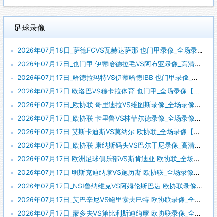
足球录像
2026年07月18日_萨德FCVS瓦赫达萨那 也门甲录像_全场录像【视频集锦】
2026年07月17日_也门甲 伊蒂哈德拉毛VS阿布亚录像_高清录像【全场回放】
2026年07月17日_哈德拉玛特VS伊蒂哈德IBB 也门甲录像_全场录像【视频集锦】
2026年07月17日 欧洛巴VS穆卡拉体育 也门甲_全场录像【视频集锦】
2026年07月17日_欧协联 哥里迪拉VS维图斯录像_全场录像【高清回放】
2026年07月17日_欧协联 卡里鲁VS林菲尔德录像_全场录像【高清回放】
2026年07月17日 艾斯卡迪斯VS莫纳尔 欧协联_全场录像【全场回放】
2026年07月17日_欧协联 康纳斯码头VS巴尔干尼录像_高清录像【全场回放】
2026年07月17日 欧洲足球俱乐部VS斯肯迪亚 欧协联_全场录像【视频集锦】
2026年07月17日 明斯克迪纳摩VS施历斯 欧协联_全场录像【视频集锦】
2026年07月17日_NSI鲁纳维克VS阿姆伦斯巴达 欧协联录像_高清录像【全场回放】
2026年07月17日_艾巴辛尼VS鲍里索夫巴特 欧协联录像_全场录像【全场回放】
2026年07月17日_蒙多夫VS第比利斯迪纳摩 欧协联录像_全场录像【高清回放】