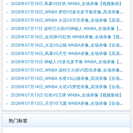
2026年07月18日 风暴VS狂热 WNBA_全场录像【视频集锦】
2026年07月18日_WNBA 梦想VS多伦多节奏录像_高清录像【全场回放】
2026年07月18日_WNBA 火花VS天空录像_全场录像【高清回放】
2026年07月17日 波特兰火焰VS神秘人 WNBA_全场录像【全场回放】
2026年07月16日_女武神VS狂热 WNBA录像_全场录像【视频集锦】
2026年07月16日_火花VS山猫 WNBA录像_全场录像【全场回放】
2026年07月16日_风暴VS天空 WNBA录像_全场录像【高清回放】
2026年07月15日 神秘人VS多伦多节奏 WNBA_全场录像【全场回放】
2026年07月14日_WNBA 波特兰火焰VS阳光录像_全场录像【全场回放】
2026年07月14日_WNBA 水星VS山猫录像_高清录像【全场回放】
2026年07月14日_WNBA 火花VS梦想录像_高清录像【全场回放】
2026年07月13日 狂热VS王牌 WNBA_全场录像【视频集锦】
2026年07月13日_天空VS飞翼 WNBA录像_全场录像【全场回放】
热门标签