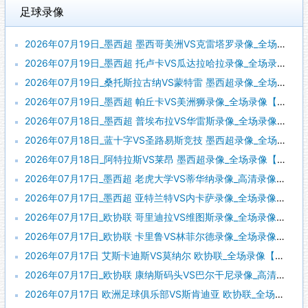
足球录像
2026年07月19日_墨西超 墨西哥美洲VS克雷塔罗录像_全场录像【高清回放】
2026年07月19日_墨西超 托卢卡VS瓜达拉哈拉录像_全场录像【高清回放】
2026年07月19日_桑托斯拉古纳VS蒙特雷 墨西超录像_全场录像【高清回放】
2026年07月19日_墨西超 帕丘卡VS美洲狮录像_全场录像【全场回放】
2026年07月18日_墨西超 普埃布拉VS华雷斯录像_全场录像【全场回放】
2026年07月18日_蓝十字VS圣路易斯竞技 墨西超录像_全场录像【高清回放】
2026年07月18日_阿特拉斯VS莱昂 墨西超录像_全场录像【高清回放】
2026年07月17日_墨西超 老虎大学VS蒂华纳录像_高清录像【全场回放】
2026年07月17日_墨西超 亚特兰特VS内卡萨录像_全场录像【全场回放】
2026年07月17日_欧协联 哥里迪拉VS维图斯录像_全场录像【高清回放】
2026年07月17日_欧协联 卡里鲁VS林菲尔德录像_全场录像【高清回放】
2026年07月17日 艾斯卡迪斯VS莫纳尔 欧协联_全场录像【全场回放】
2026年07月17日_欧协联 康纳斯码头VS巴尔干尼录像_高清录像【全场回放】
2026年07月17日 欧洲足球俱乐部VS斯肯迪亚 欧协联_全场录像【视频集锦】