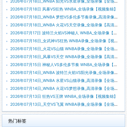
2026年07月18日_WNBA 阳光VS水星录像_全场录像【全场回放】
2026年07月18日 风暴VS狂热 WNBA_全场录像【视频集锦】
2026年07月18日_WNBA 梦想VS多伦多节奏录像_高清录像【全场回放】
2026年07月18日_WNBA 火花VS天空录像_全场录像【高清回放】
2026年07月17日 波特兰火焰VS神秘人 WNBA_全场录像【全场回放】
2026年07月16日_女武神VS狂热 WNBA录像_全场录像【视频集锦】
2026年07月16日_火花VS山猫 WNBA录像_全场录像【全场回放】
2026年07月16日_风暴VS天空 WNBA录像_全场录像【高清回放】
2026年07月15日 神秘人VS多伦多节奏 WNBA_全场录像【全场回放】
2026年07月14日_WNBA 波特兰火焰VS阳光录像_全场录像【全场回放】
2026年07月14日_WNBA 水星VS山猫录像_高清录像【全场回放】
2026年07月14日_WNBA 火花VS梦想录像_高清录像【全场回放】
2026年07月13日 狂热VS王牌 WNBA_全场录像【视频集锦】
2026年07月13日_天空VS飞翼 WNBA录像_全场录像【全场回放】
热门标签