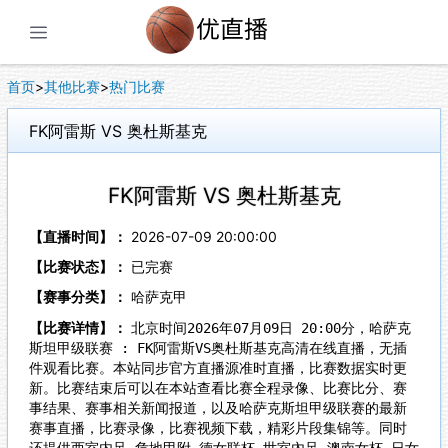
展开菜单
首页
>
其他比赛
>
热门比赛
FK阿雷斯 VS 奥杜斯基克
FK阿雷斯 VS 奥杜斯基克
【直播时间】：
2026-07-09 20:00:00
【比赛状态】：
已完赛
【赛事分类】：
哈萨克甲
【比赛详情】：
北京时间2026年07月09日 20:00分，哈萨克
斯坦甲级联赛 : FK阿雷斯VS奥杜斯基克高清在线直播，无插
件观看比赛。本站同步官方直播源准时直播，比赛数据实时更
新。比赛结束后可以在本站查看比赛全程录像、比赛比分、赛
事结果、赛事相关新闻报道，以及哈萨克斯坦甲级联赛的最新
赛事直播，比赛录像，比赛视频下载，精彩片段集锦等。同时
还提供西室内足,危地甲附,德女联杯,世室內足,澳南女杯,日女