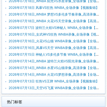
2026年07月18日_WNBA 阳光VS水星录像_全场录像【全场回放】
2026年07月18日 风暴VS狂热 WNBA_全场录像【视频集锦】
2026年07月18日_WNBA 梦想VS多伦多节奏录像_高清录像【全场回放】
2026年07月18日_WNBA 火花VS天空录像_全场录像【高清回放】
2026年07月17日 波特兰火焰VS神秘人 WNBA_全场录像【全场回放】
2026年07月16日_女武神VS狂热 WNBA录像_全场录像【视频集锦】
2026年07月16日_火花VS山猫 WNBA录像_全场录像【全场回放】
2026年07月16日_风暴VS天空 WNBA录像_全场录像【高清回放】
2026年07月15日 神秘人VS多伦多节奏 WNBA_全场录像【全场回放】
2026年07月14日_WNBA 波特兰火焰VS阳光录像_全场录像【全场回放】
2026年07月14日_WNBA 水星VS山猫录像_高清录像【全场回放】
2026年07月14日_WNBA 火花VS梦想录像_高清录像【全场回放】
2026年07月13日 狂热VS王牌 WNBA_全场录像【视频集锦】
2026年07月13日_天空VS飞翼 WNBA录像_全场录像【全场回放】
热门标签