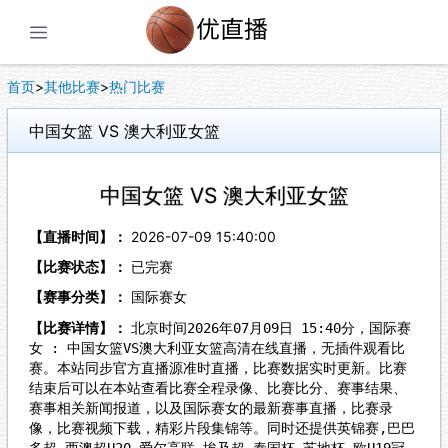
展开菜单
首页
>
其他比赛
>
热门比赛
中国女篮 VS 澳大利亚女篮
中国女篮 VS 澳大利亚女篮
【直播时间】：
2026-07-09 15:40:00
【比赛状态】：
已完赛
【赛事分类】：
国际赛女
【比赛详情】：
北京时间2026年07月09日 15:40分，国际赛
女 : 中国女篮VS澳大利亚女篮高清在线直播，无插件观看比
赛。本站同步官方直播源准时直播，比赛数据实时更新。比赛
结束后可以在本站查看比赛全程录像、比赛比分、赛事结果、
赛事相关新闻报道，以及国际赛女的最新赛事直播，比赛录
像，比赛视频下载，精彩片段集锦等。同时还提供英锦赛,巴巴
多超,西澳超U20,爱尔高联,埃及超,泰国杯,苏地杯,欧U19冠,