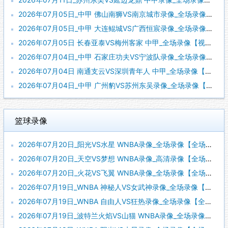
2026年07月05日_中甲 佛山南狮VS南京城市录像_全场录像【视频集锦】
2026年07月05日_中甲 大连鲲城VS广西恒宸录像_全场录像【全场回放】
2026年07月05日 长春亚泰VS梅州客家 中甲_全场录像【视频集锦】
2026年07月04日_中甲 石家庄功夫VS宁波队录像_全场录像【视频集锦】
2026年07月04日 南通支云VS深圳青年人 中甲_全场录像【全场回放】
2026年07月04日_中甲 广州豹VS苏州东吴录像_全场录像【视频集锦】
篮球录像
2026年07月20日_阳光VS水星 WNBA录像_全场录像【全场回放】
2026年07月20日_天空VS梦想 WNBA录像_高清录像【全场回放】
2026年07月20日_火花VS飞翼 WNBA录像_全场录像【全场回放】
2026年07月19日_WNBA 神秘人VS女武神录像_全场录像【视频集锦】
2026年07月19日_WNBA 自由人VS狂热录像_全场录像【全场回放】
2026年07月19日_波特兰火焰VS山猫 WNBA录像_全场录像【视频集锦】