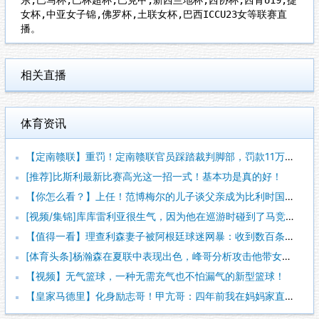
女杯,中亚女子锦,佛罗杯,土联女杯,巴西ICCU23女等联赛直
播。
相关直播
体育资讯
【定南赣联】重罚！定南赣联官员踩踏裁判脚部，罚款11万+禁止
[推荐]比斯利最新比赛高光这一招一式！基本功是真的好！
【你怎么看？】上任！范博梅尔的儿子谈父亲成为比利时国家队主教
[视频/集锦]库库雷利亚很生气，因为他在巡游时碰到了马竞的旗
【值得一看】理查利森妻子被阿根廷球迷网暴：收到数百条恶评，孩
[体育头条]杨瀚森在夏联中表现出色，峰哥分析攻击他带女朋友去
【视频】无气篮球，一种无需充气也不怕漏气的新型篮球！
【皇家马德里】化身励志哥！甲亢哥：四年前我在妈妈家直播，四年