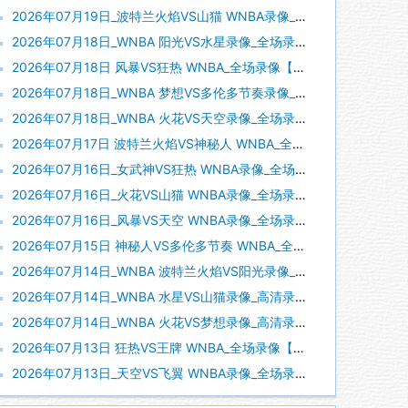
2026年07月19日_波特兰火焰VS山猫 WNBA录像_全场录像【视频集锦】
2026年07月18日_WNBA 阳光VS水星录像_全场录像【全场回放】
2026年07月18日 风暴VS狂热 WNBA_全场录像【视频集锦】
2026年07月18日_WNBA 梦想VS多伦多节奏录像_高清录像【全场回放】
2026年07月18日_WNBA 火花VS天空录像_全场录像【高清回放】
2026年07月17日 波特兰火焰VS神秘人 WNBA_全场录像【全场回放】
2026年07月16日_女武神VS狂热 WNBA录像_全场录像【视频集锦】
2026年07月16日_火花VS山猫 WNBA录像_全场录像【全场回放】
2026年07月16日_风暴VS天空 WNBA录像_全场录像【高清回放】
2026年07月15日 神秘人VS多伦多节奏 WNBA_全场录像【全场回放】
2026年07月14日_WNBA 波特兰火焰VS阳光录像_全场录像【全场回放】
2026年07月14日_WNBA 水星VS山猫录像_高清录像【全场回放】
2026年07月14日_WNBA 火花VS梦想录像_高清录像【全场回放】
2026年07月13日 狂热VS王牌 WNBA_全场录像【视频集锦】
2026年07月13日_天空VS飞翼 WNBA录像_全场录像【全场回放】