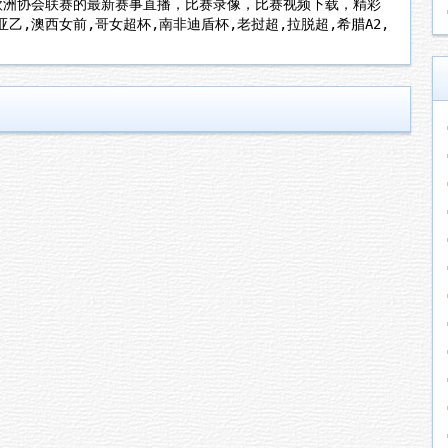
欧洲协会联赛的最新赛事直播，比赛录像，比赛视频下载，精彩
亚乙,澳西女前,哥女超杯,南非迪盾杯,老挝超,拉脱超,希腊A2,