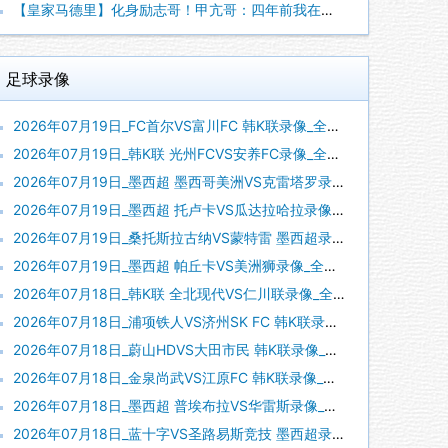
【皇家马德里】化身励志哥！甲亢哥：四年前我在妈妈家直播，四年
足球录像
2026年07月19日_FC首尔VS富川FC 韩K联录像_全场录像【全场回放】
2026年07月19日_韩K联 光州FCVS安养FC录像_全场录像【高清回放】
2026年07月19日_墨西超 墨西哥美洲VS克雷塔罗录像_全场录像【高清回放】
2026年07月19日_墨西超 托卢卡VS瓜达拉哈拉录像_全场录像【高清回放】
2026年07月19日_桑托斯拉古纳VS蒙特雷 墨西超录像_全场录像【高清回放】
2026年07月19日_墨西超 帕丘卡VS美洲狮录像_全场录像【全场回放】
2026年07月18日_韩K联 全北现代VS仁川联录像_全场录像【视频集锦】
2026年07月18日_浦项铁人VS济州SK FC 韩K联录像_全场录像【高清回放】
2026年07月18日_蔚山HDVS大田市民 韩K联录像_高清录像【全场回放】
2026年07月18日_金泉尚武VS江原FC 韩K联录像_高清录像【全场回放】
2026年07月18日_墨西超 普埃布拉VS华雷斯录像_全场录像【全场回放】
2026年07月18日_蓝十字VS圣路易斯竞技 墨西超录像_全场录像【高清回放】