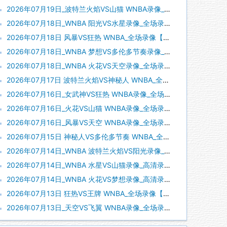
2026年07月19日_波特兰火焰VS山猫 WNBA录像_全场录像【视频集锦】
2026年07月18日_WNBA 阳光VS水星录像_全场录像【全场回放】
2026年07月18日 风暴VS狂热 WNBA_全场录像【视频集锦】
2026年07月18日_WNBA 梦想VS多伦多节奏录像_高清录像【全场回放】
2026年07月18日_WNBA 火花VS天空录像_全场录像【高清回放】
2026年07月17日 波特兰火焰VS神秘人 WNBA_全场录像【全场回放】
2026年07月16日_女武神VS狂热 WNBA录像_全场录像【视频集锦】
2026年07月16日_火花VS山猫 WNBA录像_全场录像【全场回放】
2026年07月16日_风暴VS天空 WNBA录像_全场录像【高清回放】
2026年07月15日 神秘人VS多伦多节奏 WNBA_全场录像【全场回放】
2026年07月14日_WNBA 波特兰火焰VS阳光录像_全场录像【全场回放】
2026年07月14日_WNBA 水星VS山猫录像_高清录像【全场回放】
2026年07月14日_WNBA 火花VS梦想录像_高清录像【全场回放】
2026年07月13日 狂热VS王牌 WNBA_全场录像【视频集锦】
2026年07月13日_天空VS飞翼 WNBA录像_全场录像【全场回放】