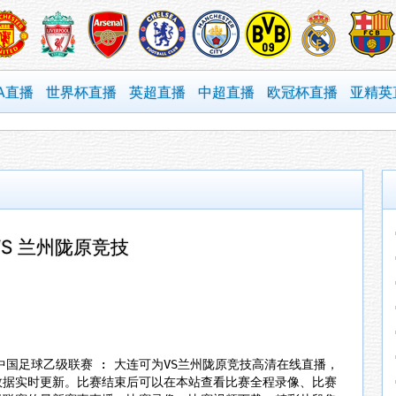
A直播
世界杯直播
英超直播
中超直播
欧冠杯直播
亚精英
VS 兰州陇原竞技
0分，中国足球乙级联赛 : 大连可为VS兰州陇原竞技高清在线直播，
数据实时更新。比赛结束后可以在本站查看比赛全程录像、比赛