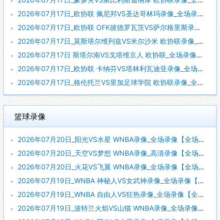
2026年07月17日_欧协联 佩尼邦VS圣达哥林玛录像_全场录像【全场回放】
2026年07月17日_欧协联 OFK彼德罗瓦茨VS萨尔格里斯录像_高清录像【全场回放】
2026年07月17日_莫斯塔尔维列兹VS米尔沙米 欧协联录像_全场录像【高清回放】
2026年07月17日 斯塔尔南VS戈塔维京人 欧协联_全场录像【视频集锦】
2026年07月17日_欧协联 卡纳芬VS塔林利瓦迪亚录像_全场录像【高清回放】
2026年07月17日_格伦托兰VS里加足球学院 欧协联录像_全场录像【全场回放】
篮球录像
2026年07月20日_阳光VS水星 WNBA录像_全场录像【全场回放】
2026年07月20日_天空VS梦想 WNBA录像_高清录像【全场回放】
2026年07月20日_火花VS飞翼 WNBA录像_全场录像【全场回放】
2026年07月19日_WNBA 神秘人VS女武神录像_全场录像【视频集锦】
2026年07月19日_WNBA 自由人VS狂热录像_全场录像【全场回放】
2026年07月19日_波特兰火焰VS山猫 WNBA录像_全场录像【视频集锦】