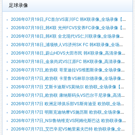
足球录像
2026年07月19日_FC首尔VS富川FC 韩K联录像_全场录像【全场回放】
2026年07月19日_韩K联 光州FCVS安养FC录像_全场录像【高清回放】
2026年07月18日_韩K联 全北现代VS仁川联录像_全场录像【视频集锦】
2026年07月18日_浦项铁人VS济州SK FC 韩K联录像_全场录像【高清回放】
2026年07月18日_蔚山HDVS大田市民 韩K联录像_高清录像【全场回放】
2026年07月18日_金泉尚武VS江原FC 韩K联录像_高清录像【全场回放】
2026年07月17日_欧协联 哥里迪拉VS维图斯录像_全场录像【高清回放】
2026年07月17日_欧协联 卡里鲁VS林菲尔德录像_全场录像【高清回放】
2026年07月17日 艾斯卡迪斯VS莫纳尔 欧协联_全场录像【全场回放】
2026年07月17日_欧协联 康纳斯码头VS巴尔干尼录像_高清录像【全场回放】
2026年07月17日 欧洲足球俱乐部VS斯肯迪亚 欧协联_全场录像【视频集锦】
2026年07月17日 明斯克迪纳摩VS施历斯 欧协联_全场录像【视频集锦】
2026年07月17日_NSI鲁纳维克VS阿姆伦斯巴达 欧协联录像_高清录像【全场回放】
2026年07月17日_艾巴辛尼VS鲍里索夫巴特 欧协联录像_全场录像【全场回放】