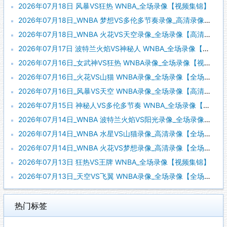
2026年07月18日 风暴VS狂热 WNBA_全场录像【视频集锦】
2026年07月18日_WNBA 梦想VS多伦多节奏录像_高清录像【全场回放】
2026年07月18日_WNBA 火花VS天空录像_全场录像【高清回放】
2026年07月17日 波特兰火焰VS神秘人 WNBA_全场录像【全场回放】
2026年07月16日_女武神VS狂热 WNBA录像_全场录像【视频集锦】
2026年07月16日_火花VS山猫 WNBA录像_全场录像【全场回放】
2026年07月16日_风暴VS天空 WNBA录像_全场录像【高清回放】
2026年07月15日 神秘人VS多伦多节奏 WNBA_全场录像【全场回放】
2026年07月14日_WNBA 波特兰火焰VS阳光录像_全场录像【全场回放】
2026年07月14日_WNBA 水星VS山猫录像_高清录像【全场回放】
2026年07月14日_WNBA 火花VS梦想录像_高清录像【全场回放】
2026年07月13日 狂热VS王牌 WNBA_全场录像【视频集锦】
2026年07月13日_天空VS飞翼 WNBA录像_全场录像【全场回放】
热门标签