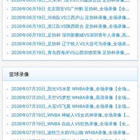
2026年06月19日 北京国安VS广州豹 足协杯_全场录像【全场回放】
2026年06月19日_河南队VS江西庐山 足协杯录像_全场录像【高清回放】
2026年06月19日_浙江队VS陕西联合 足协杯录像_全场录像【全场回放】
2026年06月19日_足协杯 深圳新鹏城VS深圳青年人录像_高清录像【全场回放】
2026年06月19日_足协杯 辽宁铁人VS大连可为录像_全场录像【高清回放】
2026年06月19日_青岛西海岸VS山西崇德荣海 足协杯录像_全场录像【高清回放】
篮球录像
2026年07月20日_阳光VS水星 WNBA录像_全场录像【全场回放】
2026年07月20日_天空VS梦想 WNBA录像_高清录像【全场回放】
2026年07月20日_火花VS飞翼 WNBA录像_全场录像【全场回放】
2026年07月19日_WNBA 神秘人VS女武神录像_全场录像【视频集锦】
2026年07月19日_WNBA 自由人VS狂热录像_全场录像【全场回放】
2026年07月19日_波特兰火焰VS山猫 WNBA录像_全场录像【视频集锦】